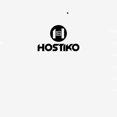
CO
IN
C
W
КО
SE
О