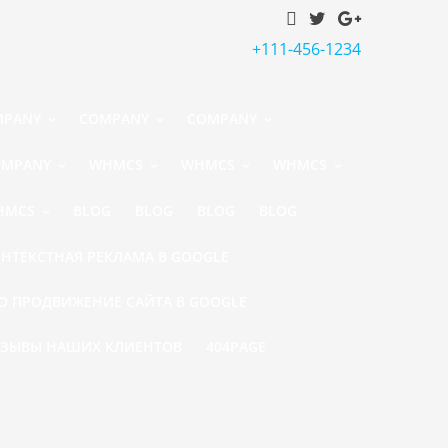
+111-456-1234
MPANY
COMPANY
COMPANY
OMPANY
WHMCS
WHMCS
WHMCS
HMCS
BLOG
BLOG
BLOG
BLOG
НТЕКСТНАЯ РЕКЛАМА В GOOGLE
O ПРОДВИЖЕНИЕ САЙТА В GOOGLE
ТЗЫВЫ НАШИХ КЛИЕНТОВ
404PAGE