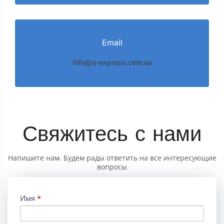
Email
info@a-express.com.ua
Свяжитесь с нами
Напишите нам. Будем рады ответить на все интересующие
вопросы
Contact
Имя
*
Us