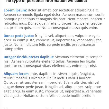
The type of personal information we collect
Lorem ipsum:
dolor sit amet, consectetuer adipiscing elit.
Aenean commodo ligula eget dolor. Aenean massa.cum sociis
natoque penatibus et magnis dis parturient montes, nascetur
ridiculus mus. Donec quam felis, ultricies nec, pellentesque
eu, pretium quis, sem. Nulla consequat massa quis enim.
Donec pede justo:
fringilla vel, aliquet nec, vulputate eget,
arcu. In enim justo, rhoncus ut, imperdiet a, venenatis vitae,
justo. Nullam dictum felis eu pede mollis pretium.oncus
utimperdiet.
Integer tinciduntcras dapibus:
Vivamus elementum semper
nisi. Aenean vulputate eleifend tellus. Aenean leo ligula,
porttitor eu, consequat vitae, eleifend ac, enimmper nisi.
Aliquam lorem
ante, dapibus in, viverra quis, feugiat a,
tellus. Phasellus viverra nulla ut metus varius laoreet.
Quisque rutrum. Aenean imperdiet. Etiam ultricies nisi vel
augue.donec pede justo, fringilla vel, aliquet nec, vulputate
eget, arcu. In enim justo, rhoncus ut, imperdiet a, venenatis
vitae, justo. Nullam dictum felis eu pede mollis pretium.