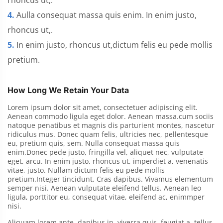
4.
Aulla consequat massa quis enim. In enim justo,
rhoncus ut,.
5.
In enim justo, rhoncus ut,dictum felis eu pede mollis
pretium.
How Long We Retain Your Data
Lorem ipsum dolor sit amet, consectetuer adipiscing elit.
Aenean commodo ligula eget dolor. Aenean massa.cum sociis
natoque penatibus et magnis dis parturient montes, nascetur
ridiculus mus. Donec quam felis, ultricies nec, pellentesque
eu, pretium quis, sem. Nulla consequat massa quis
enim.Donec pede justo, fringilla vel, aliquet nec, vulputate
eget, arcu. In enim justo, rhoncus ut, imperdiet a, venenatis
vitae, justo. Nullam dictum felis eu pede mollis
pretium.Integer tincidunt. Cras dapibus. Vivamus elementum
semper nisi. Aenean vulputate eleifend tellus. Aenean leo
ligula, porttitor eu, consequat vitae, eleifend ac, enimmper
nisi.
Aliquam lorem ante, dapibus in, viverra quis, feugiat a, tellus.