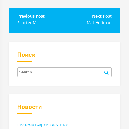
Навигация
Scooter Mc
Mat Hoffman
по
записям
Поиск
Search
for:
Search
Новости
Система Е-архив для НБУ