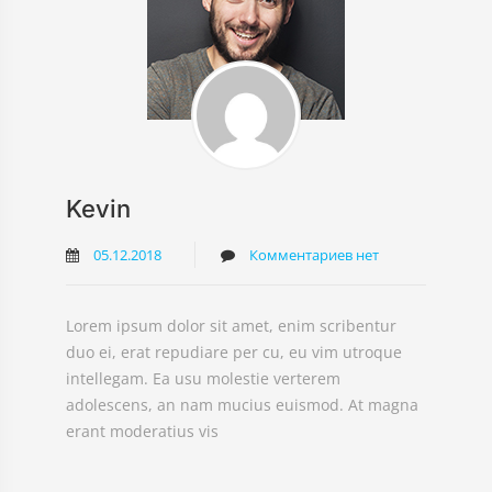
Kevin
05.12.2018
Комментариев нет
Lorem ipsum dolor sit amet, enim scribentur
duo ei, erat repudiare per cu, eu vim utroque
intellegam. Ea usu molestie verterem
adolescens, an nam mucius euismod. At magna
erant moderatius vis